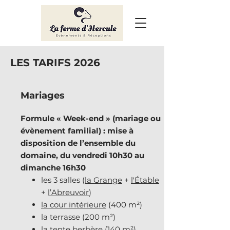
LES TARIFS 2026
Mariages
Formule « Week-end » (mariage ou
évènement familial) : mise à
disposition de l’ensemble du
domaine, du vendredi 10h30 au
dimanche 16h30
les 3 salles (
la Grange
+
l'Étable
+
l’Abreuvoir
)
la cour intérieure
(400 m²)
la terrasse (200 m²)
la tente berbère (140 m²)